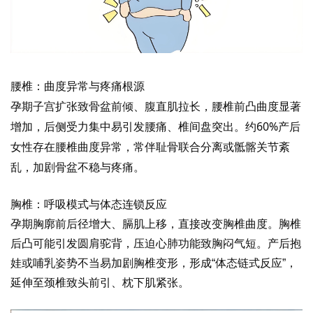
腰椎：曲度异常与疼痛根源
孕期子宫扩张致骨盆前倾、腹直肌拉长，腰椎前凸曲度显著
增加，后侧受力集中易引发腰痛、椎间盘突出。约
60%产后
女性存在腰椎曲度异常，常伴耻骨联合分离或骶髂关节紊
乱，加剧骨盆不稳与疼痛。
易舒美
胸椎：呼吸模式与体态连锁反应
孕期胸廓前后径增大、膈肌上移，直接改变胸椎曲度。胸椎
后凸可能引发圆肩驼背，压迫心肺功能致胸闷气短。产后抱
娃或哺乳姿势不当易加剧胸椎变形，形成“体态链式反应”，
延伸至颈椎致头前引、枕下肌紧张。
易舒美