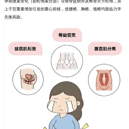
孕期激素变化（如松弛素分泌）导致骨盆韧带及椎骨关节松弛，加
上子宫重量增加引发的重心前移，使腰椎、胸椎、颈椎均面临力学
失衡风险。
易舒美