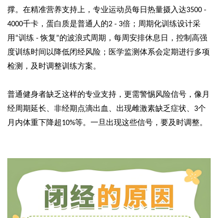
撑。在精准营养支持上，专业运动员每日热量摄入达
3500 -
千卡，蛋白质是普通人的
倍；周期化训练设计采
4000
2 - 3
用
训练
恢复
的波浪式周期，每周安排休息日，控制高强
“
-
”
度训练时间以降低闭经风险；医学监测体系会定期进行多项
检测，及时调整训练方案。
普通健身者缺乏这样的专业支持，更需警惕风险信号，像月
经周期延长、非经期点滴出血、出现雌激素缺乏症状、
个
3
月内体重下降超
等。一旦出现这些信号，要及时调整。
10%
易舒美