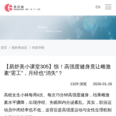
EN
首页
易舒美动态
内容详情
【易舒美小课堂305】惊！高强度健身竟让雌激
素“罢工”，月经也“消失”？
1329 浏览
2026-01-26
高校女生小林每周
次、每次
分钟高强度健身，结果雌激
6
75
素水平骤降，出现停经、失眠和内分泌紊乱。其实，职业运
动员中闭经率也不低，这背后是高强度运动与女性生理机制