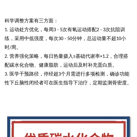
科学调整方案有三方面
：
运动处方优化，每周
次有氧运动搭配
次抗阻训
1.
3 - 5
2 - 3
练，采用中低强度，每次
分钟，总运动量不超
小
30 - 50
10
时
周。
/
营养强化策略，每日热量摄入
基础代谢率
，合理搭
2.
≥
×1.2
配碳水化合物、健康脂肪，运动后及时补充蛋白质。
医学干预路径，停经超
个月需进行多项检测，确诊功能
3.
3
性下丘脑性闭经者可在医生指导下治疗，定期监测骨密度。
易舒美