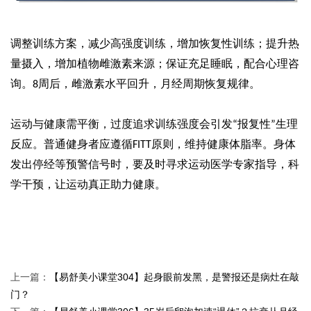
调整训练方案，减少高强度训练，增加恢复性训练；提升热
量摄入，增加植物雌激素来源；保证充足睡眠，配合心理咨
询。
周后，雌激素水平回升，月经周期恢复规律。
8
运动与健康需平衡，过度追求训练强度会引发
报复性
生理
“
”
反应。普通健身者应遵循
原则，维持健康体脂率。身体
FITT
发出停经等预警信号时，要及时寻求运动医学专家指导，科
学干预，让运动真正助力健康。
易舒美
上一篇：
【易舒美小课堂304】起身眼前发黑，是警报还是病灶在敲
门？