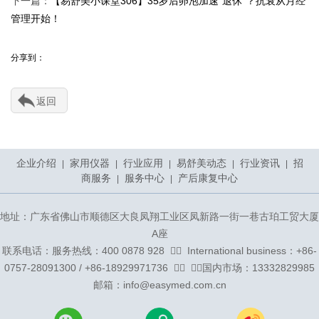
下一篇：
【易舒美小课堂306】35岁后卵泡加速“退休”？抗衰从月经
管理开始！
分享到：
返回
企业介绍
家用仪器
行业应用
易舒美动态
行业资讯
招
|
|
|
|
|
商服务
服务中心
产后康复中心
|
|
地址：广东省佛山市顺德区大良凤翔工业区凤新路一街一巷古珀工贸大厦
A座
联系电话：服务热线：400 0878 928 ᅟᅠ ᅟInternational business：+86-
0757-28091300 / +86-18929971736 ᅟᅠ ᅟᅠ国内市场：13332829985
邮箱：info@easymed.com.cn