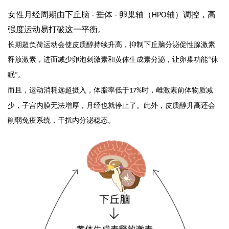
女性月经周期由下丘脑
垂体
卵巢轴（
轴）调控，高
-
-
HPO
强度运动易打破这一平衡。
长期超负荷运动会使皮质醇持续升高，抑制下丘脑分泌促性腺激素
释放激素，进而减少卵泡刺激素和黄体生成素分泌，让卵巢功能
休
“
眠
。
”
而且，运动消耗远超摄入，体脂率低于
时，雌激素前体物质减
17%
少，子宫内膜无法增厚，月经也就停止了。此外，皮质醇升高还会
易舒美
削弱免疫系统，干扰内分泌稳态。