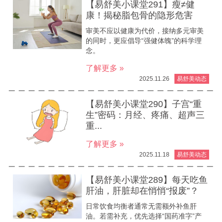
【易舒美小课堂291】瘦≠健
康！揭秘脂包骨的隐形危害
审美不应以健康为代价，接纳多元审美
的同时，更应倡导“强健体魄”的科学理
念。
了解更多 »
2025.11.26
易舒美动态
【易舒美小课堂290】子宫“重
生”密码：月经、疼痛、超声三
重...
了解更多 »
2025.11.18
易舒美动态
【易舒美小课堂289】每天吃鱼
肝油，肝脏却在悄悄“报废”？
日常饮食均衡者通常无需额外补鱼肝
油。若需补充，优先选择“国药准字”产