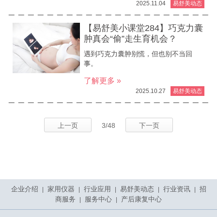
2025.11.04
易舒美动态
【易舒美小课堂284】巧克力囊
肿真会“偷”走生育机会？
遇到巧克力囊肿别慌，但也别不当回
事。
了解更多 »
2025.10.27
易舒美动态
上一页
3/48
下一页
企业介绍
家用仪器
行业应用
易舒美动态
行业资讯
招
|
|
|
|
|
商服务
服务中心
产后康复中心
|
|